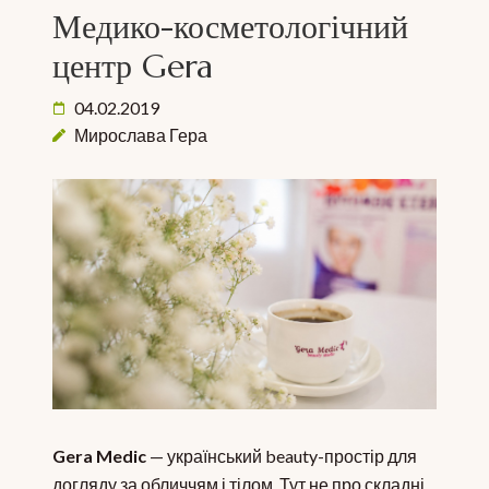
Медико-косметологічний
центр Gera
04.02.2019
Мирослава Гера
Gera Medic
— український beauty-простір для
догляду за обличчям і тілом. Тут не про складні