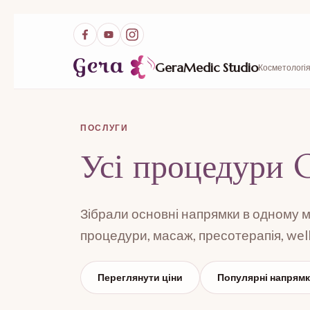
GeraMedic Studio
Косметологія
ПОСЛУГИ
Усі процедури 
Зібрали основні напрямки в одному міс
процедури, масаж, пресотерапія, well
Переглянути ціни
Популярні напрям