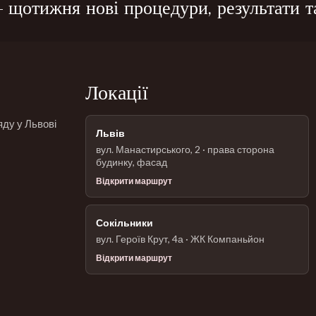
щотижня нові процедури, результати та
Локації
яду у Львові
Львів
вул. Манастирського, 2 · права сторона
будинку, фасад
Відкрити маршрут
Сокільники
вул. Героїв Крут, 4а · ЖК Компаньйон
Відкрити маршрут