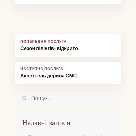
Навігація
Сезон пілінгів- відкрито!
записів
Акне і гель дерива СМС
Пошук:
Недавні записи