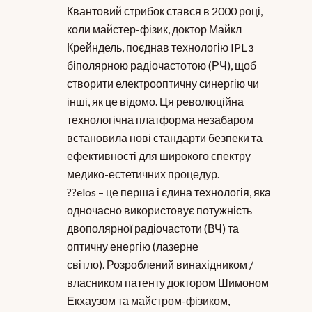
Квантовий стрибок стався в 2000 році,
коли майстер-фізик, доктор Майкл
Крейндель, поєднав технологію IPL з
біполярною радіочастотою (РЧ), щоб
створити електрооптичну синергію чи
інші, як це відомо. Ця революційна
технологічна платформа незабаром
встановила нові стандарти безпеки та
ефективності для широкого спектру
медико-естетичних процедур.
??elos – це перша і єдина технологія, яка
одночасно використовує потужність
двополярної радіочастоти (ВЧ) та
оптичну енергію (лазерне
світло). Розроблений винахідником /
власником патенту доктором Шимоном
Екхаузом та майстром-фізиком,