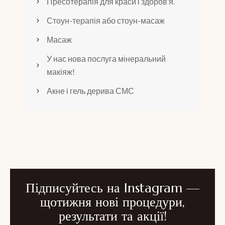
Пресотерапія для краси і здоров’я.
Стоун-терапія або стоун-масаж
Масаж
У нас нова послуга мінеральний
макіяж!
Акне і гель дерива СМС
Підписуйтесь на Instagram —
щотижня нові процедури,
результати та акції!