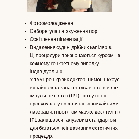
Фотоомолодження
Себорегуляція, звуження пор
Освітлення пігментації
Видалення судин, дрібних капілярів.
Ці процедури призначаються курсом, і в
кожному конкретному випадку
індивідуально.
У 1991 році фізик доктор Шимон Екхаус
винайшов та запатентував інтенсивне
імпульсне світло (IPL), що суттєво
просунувся у порівнянні зі звичайними
лазерами, і протягом майже десятиліття
IPL залишався галузевим стандартом
для багатьох неінвазивних естетичних
процедур.