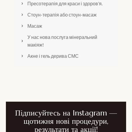
Пресотерапія для краси і здоров’я.
Стоун-терапія або стоун-масаж
Масаж
У нас нова послуга мінеральний
макіяж!
Акне і гель дерива СМС
Підписуйтесь на Instagram —
щотижня нові процедури,
результати та акції!