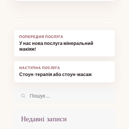
Навігація
У нас нова послуга мінеральний
записів
макіяж!
Стоун-терапія або стоун-масаж
Пошук:
Недавні записи