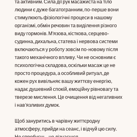
та активним. Сила дії рук масажиста на тіло
людини є дуже багатогранним, по-перше вони
стимулюють фізіологічні процеси в нашому
організмі, обмін речовин та виділення різного
виду гормонів. М’язова, кісткова, серцево-
судинна, дихальна, статева і нервова системи
включаються у роботу зовсім по-новому після
такого механічного впливу. Чи не основним є
психологічна складова, оскільки масаж це не
просто процедура, а особливий ритуал, де
кожен рух вивільняє вашу життєву енергію,
надає душевний спокій, емоційну рівновагу та
тверезе мислення. Це очищення від негативних
і нав’язливих думок.
Щоб зануритись в чарівну життєродну
атмосферу, прийди на сеанс, і відчуй цю силу.
Не спробуєш – не дізнаєшся.