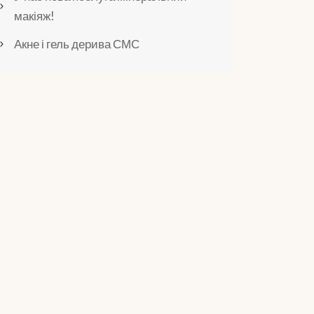
макіяж!
Акне і гель дерива СМС