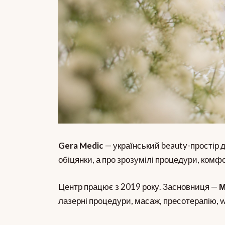
Gera Medic
— український beauty-простір д
обіцянки, а про зрозумілі процедури, комфо
Центр працює з 2019 року. Засновниця —
М
лазерні процедури, масаж, пресотерапію, we