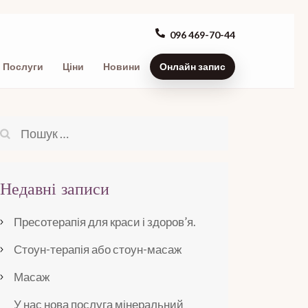
096 469-70-44
Послуги
Ціни
Новини
Онлайн запис
Пошук:
Недавні записи
Пресотерапія для краси і здоров’я.
Стоун-терапія або стоун-масаж
Масаж
У нас нова послуга мінеральний