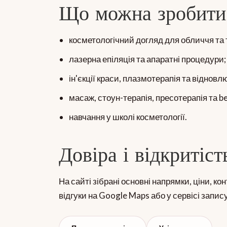
Що можна зробити
косметологічний догляд для обличчя та т
лазерна епіляція та апаратні процедури;
ін'єкції краси, плазмотерапія та віднов
масаж, стоун-терапія, пресотерапія та b
навчання у школі косметології.
Довіра і відкритіст
На сайті зібрані основні напрямки, ціни, к
відгуки на Google Maps або у сервісі запис