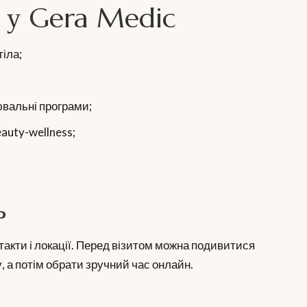
 у Gera Medic
іла;
лювальні програми;
eauty-wellness;
ь
онтакти і локації. Перед візитом можна подивитися
у, а потім обрати зручний час онлайн.