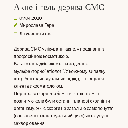
Акне і гель дерива СМС
09.04.2020
Мирослава Гера
Лікування акне
Дерива СМС у лікуванні акне, у поєднанні з
професійною косметикою.
Багато випадків акне в сьогоденні є
мульфакторної етіології. У кожному випадку
потрібно індивідуальний підхід, і співпраця
клієнта з косметологом.
Перш за все при знайомстві з клієнтом, я
розпитую коли були останні планові скринінги
організму. Які є скарги на загальне самопочуття
(сон, апетит, менструальний цикл) чи є супутні
захворювання.