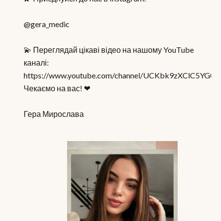
@gera_medic
💫 Переглядай цікаві відео на нашому YouTube
каналі:
https://www.youtube.com/channel/UCKbk9zXClC5YG0
Чекаємо на вас! ❤
Гера Мирослава