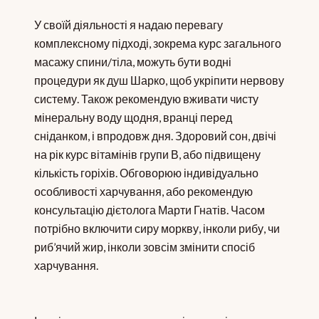
У своїй діяльності я надаю перевагу
комплексному підході, зокрема курс загального
масажу спини/тіла, можуть бути водні
процедури як душ Шарко, щоб укріпити нервову
систему. Також рекомендую вживати чисту
мінеральну воду щодня, вранці перед
сніданком, і впродовж дня. Здоровий сон, двічі
на рік курс вітамінів групи В, або підвищену
кількість горіхів. Обговорюю індивідуально
особливості харчування, або рекомендую
консультацію дієтолога Марти Гнатів. Часом
потрібно включити сиру моркву, інколи рибу, чи
риб’ячий жир, інколи зовсім змінити спосіб
харчування.