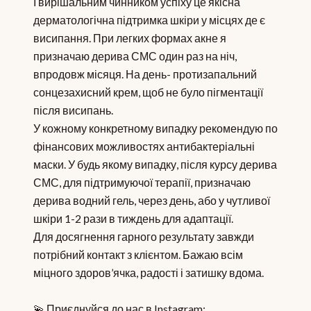
І вирішальним чинником успіху це якісна
дерматологічна підтримка шкіри у місцях де є
висипання. При легких формах акне я
призначаю дерива СМС один раз на ніч,
впродовж місяця. На день- протизапальний
сонцезахисний крем, щоб не було пігментації
після висипань.
У кожному конкретному випадку рекомендую по
фінансових можливостях антибактеріальні
маски. У будь якому випадку, після курсу дерива
СМС, для підтримуючої терапії, призначаю
дерива водний гель, через день, або у чутливої
шкіри 1-2 рази в тиждень для адаптації.
Для досягнення гарного результату завжди
потрібний контакт з клієнтом. Бажаю всім
міцного здоров’ячка, радості і затишку вдома.
💫 Приєднуйся до нас в Instagram: