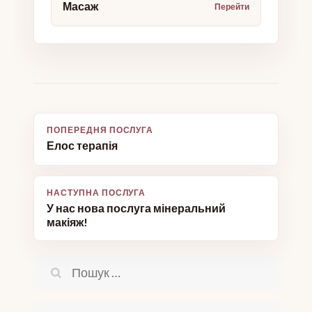
Масаж
Навігація
Елос терапія
записів
У нас нова послуга мінеральний
макіяж!
Пошук: