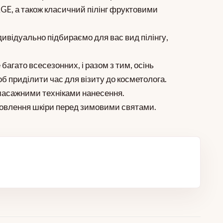
QAGE, а також класичний пілінг фруктовими
ивідуально підбираємо для вас вид пілінгу,
е багато всесезонних, і разом з тим, осінь
 приділити час для візиту до косметолога.
з масажними техніками нанесення.
новлення шкіри перед зимовими святами.