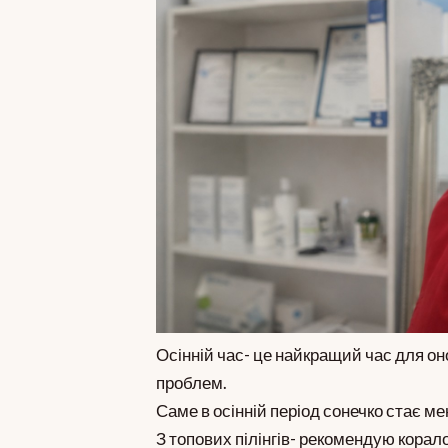
Осінній час- це найкращий час для о
проблем.
Саме в осінній період сонечко стає м
З топових пілінгів- рекомендую корало