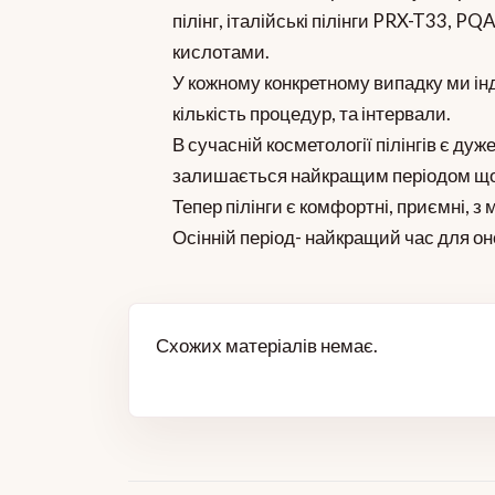
пілінг, італійські пілінги PRX-T33, P
кислотами.
У кожному конкретному випадку ми інд
кількість процедур, та інтервали.
В сучасній косметології пілінгів є дуж
залишається найкращим періодом щоб
Тепер пілінги є комфортні, приємні, 
Осінній період- найкращий час для о
Схожих матеріалів немає.