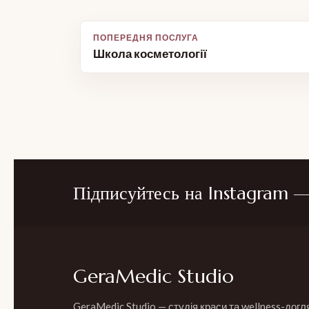
Навігація
Школа косметології
записів
Підписуйтесь на Instagram — 
GeraMedic Studio
GeraMedic Studio — студія краси та wellness-догл