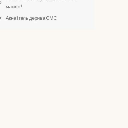
макіяж!
Акне і гель дерива СМС