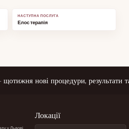
Елос терапія
щотижня нові процедури, результати та
Локації
яду у Львові