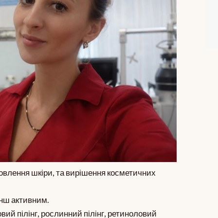
новлення шкіри, та вирішення косметичних
енш активним.
вий пілінг, рослинний пілінг, ретиноловий