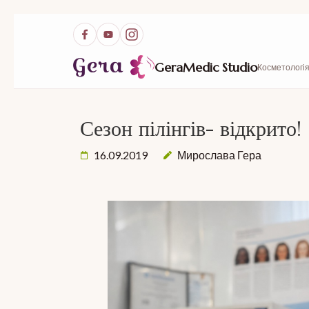
GeraMedic Studio
Косметологія
Сезон пілінгів- відкрито!
16.09.2019
Мирослава Гера