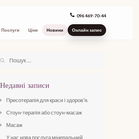
096 469-70-44
Послуги
Ціни
Новини
Онлайн запис
Пошук:
Недавні записи
Пресотерапія для краси і здоров’я.
Стоун-терапія або стоун-масаж
Масаж
У нас нова послуга мінеральний